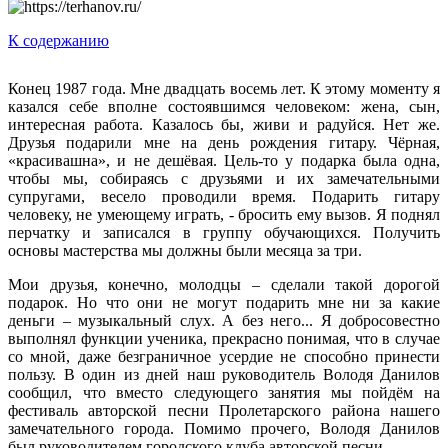
К содержанию
Конец 1987 года. Мне двадцать восемь лет. К этому моменту я
казался себе вполне состоявшимся человеком: жена, сын,
интересная работа. Казалось бы, живи и радуйся. Нет же.
Друзья подарили мне на день рождения гитару. Чёрная,
«красивашна», и не дешёвая. Цель-то у подарка была одна,
чтобы мы, собираясь с друзьями и их замечательными
супругами, весело проводили время. Подарить гитару
человеку, не умеющему играть, - бросить ему вызов. Я поднял
перчатку и записался в группу обучающихся. Получить
основы мастерства мы должны были месяца за три.
Мои друзья, конечно, молодцы – сделали такой дорогой
подарок. Но что они не могут подарить мне ни за какие
деньги – музыкальный слух. А без него... Я добросовестно
выполнял функции ученика, прекрасно понимая, что в случае
со мной, даже безграничное усердие не способно принести
пользу. В один из дней наш руководитель Володя Данилов
сообщил, что вместо следующего занятия мы пойдём на
фестиваль авторской песни Пролетарского района нашего
замечательного города. Помимо прочего, Володя Данилов
был руководителем городского клуба авторской песни.