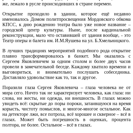
же, лежало в русле происходивших в стране перемен.
Открытие проходило в здании, которое ещё недавно
именовалось Домом политпросвещения Мордовского обкома
КПСС, к дню рождению театра было уже новое название –
городской центр культуры. Ныне, после кардинальной
реконструкции, мало что оставившей от здания вообще, - это
Театр оперы и балета им. И.М.Яушева на ул. Б.Хмельницкого.
В лучших традициях мероприятий подобного рода открытие
плавно трансформировалось в банкет. Мы оказались с
Сергеем Яковлевичем за одним столом и более двух часов
провели в замечательной беседе. Каждому хватило времени и
выговориться, и внимательно послушать собеседника.
Доставляло удовольствие как то, так и другое.
Поразили глаза Сергея Яковлевича – глаза человека не от
мира сего. Ничто так не характеризует человека, как глаза: ни
слова, ни жесты, ни одежда, ни внешность. В глазах можно
увидеть всё: скрытые до поры пороки, затаившуюся на время
корысть, чистоту помыслов, и многое-многое остальное. Как
на детекторе лжи, все потроха, всё хорошее и скверное – всё в
глазах. Может быть погрешность в оценках, процента
полтора, не более. Остальное – всё в глазах.