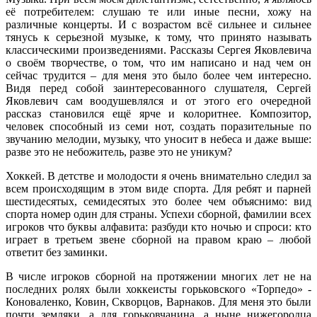
её потребителем: слушаю те или иные песни, хожу на
различные концерты. И с возрастом всё сильнее и сильнее
тянусь к серьезной музыке, к тому, что принято называть
классическими произведениями. Рассказы Сергея Яковлевича
о своём творчестве, о том, что им написано и над чем он
сейчас трудится – для меня это было более чем интересно.
Видя перед собой заинтересованного слушателя, Сергей
Яковлевич сам воодушевлялся и от этого его очередной
рассказ становился ещё ярче и колоритнее. Композитор,
человек способный из семи нот, создать поразительные по
звучанию мелодии, музыку, что уносит в небеса и даже выше:
разве это не небожитель, разве это не уникум?
Хоккей. В детстве и молодости я очень внимательно следил за
всем происходящим в этом виде спорта. Для ребят и парней
шестидесятых, семидесятых это более чем объяснимо: вид
спорта номер один для страны. Успехи сборной, фамилии всех
игроков что буквы алфавита: разбуди кто ночью и спроси: кто
играет в третьем звене сборной на правом краю – любой
ответит без заминки.
В числе игроков сборной на протяжении многих лет не на
последних ролях были хоккеисты горьковского «Торпедо» -
Коноваленко, Ковин, Скворцов, Варнаков. Для меня это были
почти земляки, а для горьковчанина, а ныне нижегородца