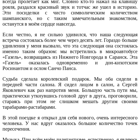
всегда пролетает как миг. Словно кто-то нажал на клавишу
рояля, раздался красивый звук и тотчас же ушел в историю.
Эти посиделки с чисто символическим количеством
шампанского, но с таким замечательным знакомством,
останутся в моём сердце навсегда.
Если честно, я не сильно удивился, что наша следующая
встреча состоялась более чем через десять лет. Гораздо больше
удивления у меня вызвало, что эта следующая она состоялась
именно таким образом: мы встретились в микроавтобусе
«Газель», возвращаясь из Нижнего Новгорода в Саранск. Эта
«Газель» оказалась одновременно и дон-кихотским
Росинантом и ослом Санчо Панса.
Судьба сделала королевский подарок. Мы оба сидели в
передней части салона. Я сидел лицом в салон, а Сергей
Яковлевич как раз напротив меня. Большую часть пути мы,
практически уткнувшись головой друг в друга, проговорили,
стараясь при этом не слишком мешать другим своими
тарабарами-растабарами.
В этой поездке я открыл для себя нового, очень интересного
человека. У нас вдруг оказалось большое количество точек
пересечения.
Музыка. При всём моём дилетантизме, естественно, я являюсь