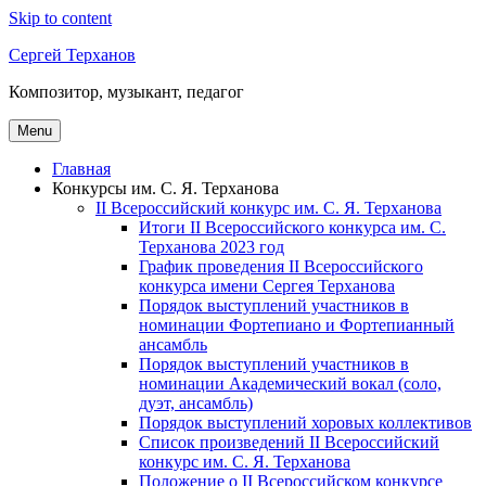
Skip to content
Сергей Терханов
Композитор, музыкант, педагог
Menu
Главная
Конкурсы им. С. Я. Терханова
II Всероссийский конкурс им. С. Я. Терханова
Итоги II Всероссийского конкурса им. С.
Терханова 2023 год
График проведения II Всероссийского
конкурса имени Сергея Терханова
Порядок выступлений участников в
номинации Фортепиано и Фортепианный
ансамбль
Порядок выступлений участников в
номинации Академический вокал (соло,
дуэт, ансамбль)
Порядок выступлений хоровых коллективов
Список произведений II Всероссийский
конкурс им. С. Я. Терханова
Положение о II Всероссийском конкурсе