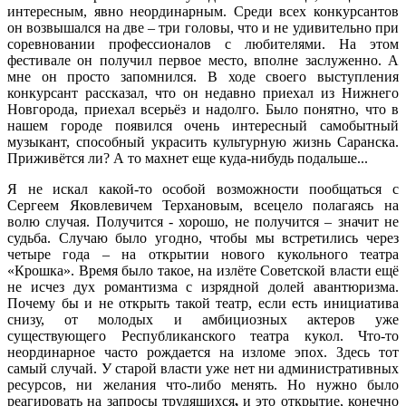
интересным, явно неординарным. Среди всех конкурсантов
он возвышался на две – три головы, что и не удивительно при
соревновании профессионалов с любителями. На этом
фестивале он получил первое место, вполне заслуженно. А
мне он просто запомнился. В ходе своего выступления
конкурсант рассказал, что он недавно приехал из Нижнего
Новгорода, приехал всерьёз и надолго. Было понятно, что в
нашем городе появился очень интересный самобытный
музыкант, способный украсить культурную жизнь Саранска.
Приживётся ли? А то махнет еще куда-нибудь подальше...
Я не искал какой-то особой возможности пообщаться с
Сергеем Яковлевичем Терхановым, всецело полагаясь на
волю случая. Получится - хорошо, не получится – значит не
судьба. Случаю было угодно, чтобы мы встретились через
четыре года – на открытии нового кукольного театра
«Крошка». Время было такое, на излёте Советской власти ещё
не исчез дух романтизма с изрядной долей авантюризма.
Почему бы и не открыть такой театр, если есть инициатива
снизу, от молодых и амбициозных актеров уже
существующего Республиканского театра кукол. Что-то
неординарное часто рождается на изломе эпох. Здесь тот
самый случай. У старой власти уже нет ни административных
ресурсов, ни желания что-либо менять. Но нужно было
реагировать на запросы трудящихся
,
и это открытие, конечно