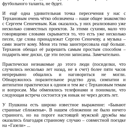
футбольного таланта, не будет.
И ещё одна удивительная точка пересечения у нас с
Терхановым очень чётко обозначена – наше общее знакомство
с Сергеем Сеничевым. Как оказалось, у них реализовано уже
несколько совместных проектов. За этими сухими, мало что
говорящими словами скрывается то, что есть уже несколько
песен, где слова принадлежат Сергею Сеничеву, а музыка –
сами знаете кому. Меня эта тема заинтересовала ещё больше.
Терханов обещал её разрешить самым простым способом –
подарить мне диски, где эти песни записаны. Замечательно.
Практически незнакомые до этого люди (посиделки, что
случились несколько лет назад, не в счет) более пяти часов
непрерывно общались и наговориться не могли.
Обнаружилось поразительное родство душ, симпатии и
антипатии практически к одним и тем же с Терхановым темам
и вопросам. Мы обменялись телефонами и понимали, что
следующая встреча состоится уж никак не через десять лет.
У Пушкина есть широко известное выражение: «Бывают
странные сближенья». В нашем сближении не было ничего
странного, но на пороге настоящей мужской дружбы мы
оказались благодаря странному случаю – совместной поездке
на «Газели» ...