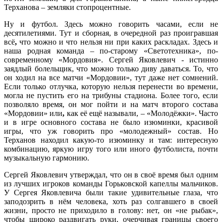
Терханова – земляки стопроцентные.
Ну и футбол. Здесь можно говорить часами, если не
десятилетиями. Тут и сборная, в очередной раз проигравшая
всё
,
что можно и что нельзя ни при каких раскладах. Здесь и
наша родная команда – по-старому «Светотехника», по-
современному «Мордовия». Сергей Яковлевич - истинно
заядлый болельщик, что можно только диву даваться. То, что
он ходил на все матчи «Мордовии», тут даже нет сомнений.
Если только отлучка, которую нельзя перенести во времени,
могла не пустить его на трибуны стадиона. Более того, если
позволяло время, он мог пойти и на матч второго состава
«Мордовии» или
,
как её ещё называли, – «Молодёжки». Часто
и в игре основного состава не было изюминки, красивой
игры, что уж говорить про «молодежный» состав. Но
Терханов находил какую-то изюминку и там: интересную
комбинацию, яркую игру того или иного футболиста, почти
музыкальную гармонию.
Сергей Яковлевич утверждал, что он в своё время был одним
из лучших игроков команды Горьковской капеллы мальчиков.
У Сергея Яковлевича были такие удивительные глаза, что
заподозрить в нём человека, хоть раз солгавшего в своей
жизни, просто не приходило в голову: нет, он «не рыбак»,
чтобы широко раздвигать руки, очерчивая границы своего