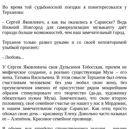
Во время той судьбоносной поездки я поинтересовался у
Терханова:
- Сергей Яковлевич, а как вы оказались в Саранске? Ведь
Нижний Новгород для самореализации музыканту даёт
гораздо больше возможностей, чем наш замечательный город.
Терханов только развел руками и со своей неповторимой
улыбкой произнес:
- Любовь...
У Сергея Яковлевича своя Дульсинея Тобосская, причем не
мифическое создание, а реально существующая Муза – его
жена, Татьяна Васильевна. В этом смысле Терханов был очень
счастливым человеком: без ума любил свою жену, без
преувеличения именно её присутствие рядом мощнейшим
образом стимулировало его творчество (да-да, художнику
обязательно нужна Муза). Замечательно, что свою вторую
половинку, своё семейное счастье он нашел у нас в Мордовии,
в нашем замечательном городе Саранске. Как отец просто
обожал свою дочь – красавицу Елену. Довольно часто называл
ее – Аленёнок. Красивое семейное прозвище.
В общем, все атрибуты странствующего рыцаря – иными