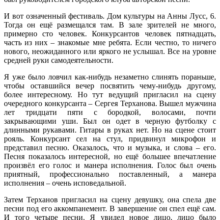
И вот означенный фестиваль. Дом культуры на Анны Лусс, 6.
Тогда он ещё размещался там. В зале зрителей не много,
примерно сто человек. Конкурсантов человек пятнадцать,
часть из них – знакомые мне ребята. Если честно, то ничего
нового, неожиданного или яркого не услышал. Все на уровне
средней руки самодеятельности.
Я уже было ловчил как-нибудь незаметно слинять пораньше,
чтобы оставшийся вечер посвятить чему-нибудь другому,
более интересному. Но тут ведущий пригласил на сцену
очередного конкурсанта – Сергея Терханова. Вышел мужчина
лет тридцати пяти с бородкой, волосами, почти
закрывающими уши. Был он одет в черную футболку с
длинными рукавами. Гитары в руках нет. Но на сцене стоит
рояль. Конкурсант сел на стул, придвинул микрофон и
представил песню. Оказалось, что и музыка, и слова – его.
Песня показалось интересной, но ещё большее впечатление
произвёл его голос и манера исполнения. Голос был очень
приятный, профессионально поставленный, а манера
исполнения – очень исповедальной.
Затем Терханов пригласил на сцену девушку, она спела две
песни под его аккомпанемент. В завершение он спел ещё сам.
И того четыре песни. Я увидел новое лицо, лицо было