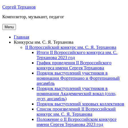
Skip
Сергей Терханов
to
Композитор, музыкант, педагог
content
Menu
Главная
Конкурсы им. С. Я. Терханова
II Всероссийский конкурс им. С. Я. Терханова
Итоги II Всероссийского конкурса им. С.
Терханова 2023 год
График проведения II Всероссийского
конкурса имени Сергея Терханова
Порядок выступлений участников в
номинации Фортепиано и Фортепианный
ансамбль
Порядок выступлений участников в
номинации Академический вокал (соло,
дуэт, ансамбль)
Порядок выступлений хоровых коллективов
Список произведений II Всероссийский
конкурс им. С. Я. Терханова
Положение о II Всероссийском конкурсе
имени Сергея Терханова 2023 год