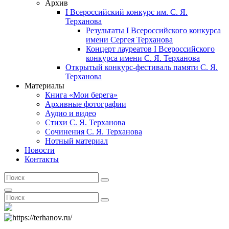
Архив
I Всероссийский конкурс им. С. Я.
Терханова
Результаты I Всероссийского конкурса
имени Сергея Терханова
Концерт лауреатов I Всероссийского
конкурса имени С. Я. Терханова
Открытый конкурс-фестиваль памяти С. Я.
Терханова
Материалы
Книга «Мои берега»
Архивные фотографии
Аудио и видео
Стихи С. Я. Терханова
Сочинения С. Я. Терханова
Нотный материал
Новости
Контакты
Search
Search
for:
Search
Search
Search
for: