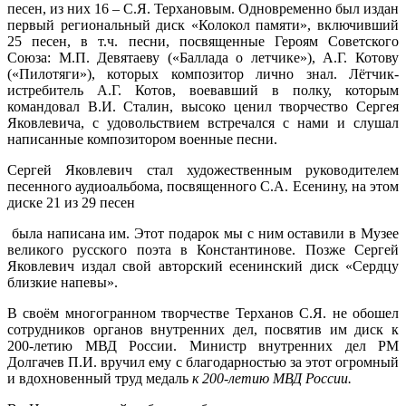
песен, из них 16 – С.Я. Терхановым. Одновременно был издан
первый региональный диск «Колокол памяти», включивший
25 песен, в т.ч. песни, посвященные Героям Советского
Союза: М.П. Девятаеву («Баллада о летчике»), А.Г. Котову
(«Пилотяги»), которых композитор лично знал. Лётчик-
истребитель А.Г. Котов, воевавший в полку, которым
командовал В.И. Сталин, высоко ценил творчество Сергея
Яковлевича, с удовольствием встречался с нами и слушал
написанные композитором военные песни.
Сергей Яковлевич стал художественным руководителем
песенного аудиоальбома, посвященного С.А. Есенину, на этом
диске 21 из 29 песен
была написана им. Этот подарок мы с ним оставили в Музее
великого русского поэта в Константинове. Позже Сергей
Яковлевич издал свой авторский есенинский диск «Сердцу
близкие напевы».
В своём многогранном творчестве Терханов С.Я. не обошел
сотрудников органов внутренних дел, посвятив им диск к
200-летию МВД России. Министр внутренних дел РМ
Долгачев П.И. вручил ему с благодарностью за этот огромный
и вдохновенный труд медаль
к 200-летию МВД России.