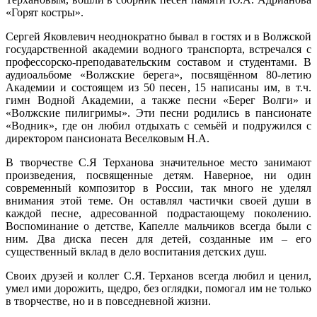
«Горят костры».
Сергей Яковлевич неоднократно бывал в гостях и в Волжской
государственной академии водного транспорта, встречался с
профессорско-преподавательским составом и студентами. В
аудиоальбоме «Волжские берега», посвящённом 80-летию
Академии и состоящем из 50 песен, 15 написаны им, в т.ч.
гимн Водной Академии, а также песни «Берег Волги» и
«Волжские пилигримы». Эти песни родились в пансионате
«Водник», где он любил отдыхать с семьёй и подружился с
директором пансионата Веселковым Н.А.
В творчестве С.Я Терханова значительное место занимают
произведения, посвященные детям. Наверное, ни один
современный композитор в России, так много не уделял
внимания этой теме. Он оставлял частички своей души в
каждой песне, адресованной подрастающему поколению.
Воспоминание о детстве, Капелле мальчиков всегда были с
ним. Два диска песен для детей, созданные им – его
существенный вклад в дело воспитания детских душ.
Своих друзей и коллег С.Я. Терханов всегда любил и ценил,
умел ими дорожить, щедро, без оглядки, помогал им не только
в творчестве, но и в повседневной жизни.