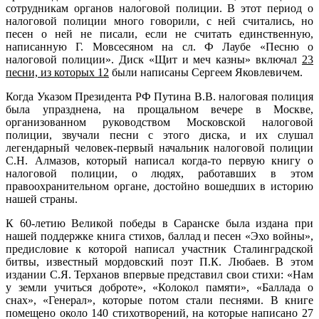
сотрудникам органов налоговой полиции. В этот период о
налоговой полиции много говорили, с ней считались, но
песен о ней не писали, если не считать единственную,
написанную Г. Мовсесяном на сл. Ф Лаубе «Песню о
налоговой полиции». Диск «Щит и меч казны» включал
23
песни, из которых 12
были написаны Сергеем Яковлевичем.
Когда Указом Президента РФ Путина В.В. налоговая полиция
была упразднена, на прощальном вечере в Москве,
организованном руководством Московской налоговой
полиции, звучали песни с этого диска, и их слушал
легендарный человек-первый начальник налоговой полиции
С.Н. Алмазов, который написал когда-то первую книгу о
налоговой полиции, о людях, работавших в этом
правоохранительном органе, достойно вошедших в историю
нашей страны.
К 60-летию Великой победы в Саранске была издана при
нашей поддержке книга стихов, баллад и песен «Эхо войны»,
предисловие к которой написал участник Сталинградской
битвы, известный мордовский поэт П.К. Любаев. В этом
издании С.Я. Терханов впервые представил свои стихи: «Нам
у земли учиться доброте», «Колокол памяти», «Баллада о
снах», «Генерал», которые потом стали песнями. В книге
помещено около 140 стихотворений, на которые написано 27