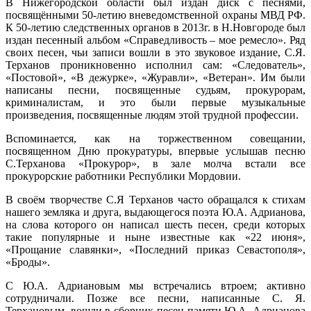
В Нижегородской области был издан диск с песнями,
посвящёнными 50-летию вневедомственной охраны МВД РФ.
К 50-летию следственных органов в 2013г. в Н.Новгороде был
издан песенный альбом «Справедливость – мое ремесло». Ряд
своих песен, чьи записи вошли в это звуковое издание, С.Я.
Терханов проникновенно исполнил сам: «Следователь»,
«Постовой», «В дежурке», «Журавли», «Ветеран». Им были
написаны песни, посвященные судьям, прокурорам,
криминалистам, и это были первые музыкальные
произведения, посвященные людям этой трудной профессии.
Вспоминается, как на торжественном совещании,
посвященном Дню прокуратуры, впервые услышав песню
С.Терханова «Прокурор», в зале молча встали все
прокурорские работники Республики Мордовии.
В своём творчестве С.Я Терханов часто обращался к стихам
нашего земляка и друга, выдающегося поэта Ю.А. Адрианова,
на слова которого он написал шесть песен, среди которых
такие популярные и ныне известные как «22 июня»,
«Прощание славянки», «Последний приказ Севастополя»,
«Броды».
С Ю.А. Адриановым мы встречались втроем; активно
сотрудничали. Позже все песни, написанные С. Я.
Терхановым, вошли в сборник песен памяти Ю.А. Адрианова