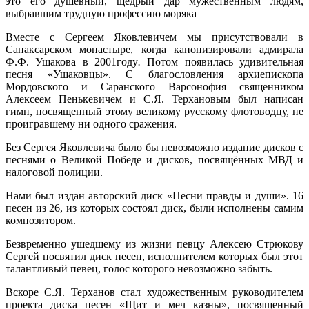
это его душевный, щедрый дар мужественным людям,
выбравшим трудную профессию моряка
Вместе с Сергеем Яковлевичем мы присутствовали в
Санаксарском монастыре, когда канонизировали адмирала
Ф.Ф. Ушакова в 2001году
.
Потом появилась удивительная
песня «Ушаковцы». С благословления архиепископа
Мордовского и Саранского Варсонофия священником
Алексеем Пенькевичем и С.Я. Терхановым был написан
гимн, посвященный этому великому русскому флотоводцу, не
проигравшему ни одного сражения.
Без Сергея Яковлевича было бы невозможно издание дисков с
песнями о Великой Победе и дисков, посвящённых МВД и
налоговой полиции.
Нами был издан авторский диск «Песни правды и души». 16
песен из 26, из которых состоял диск, были исполнены самим
композитором.
Безвременно ушедшему из жизни певцу Алексею Стрюкову
Сергей посвятил диск песен, исполнителем которых был этот
талантливый певец, голос которого невозможно забыть.
Вскоре С.Я. Терханов стал художественным руководителем
проекта диска песен «Щит и меч казны», посвященный