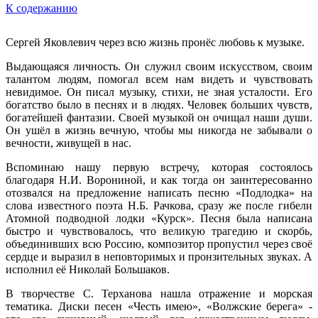
К содержанию
Сергей Яковлевич через всю жизнь пронёс любовь к музыке.
Выдающаяся личность. Он служил своим искусством, своим
талантом людям, помогал всем нам видеть и чувствовать
невидимое. Он писал музыку, стихи, не зная усталости. Его
богатство было в песнях и в людях. Человек больших чувств,
богатейшей фантазии. Своей музыкой он очищал наши души.
Он ушёл в жизнь вечную, чтобы мы никогда не забывали о
вечности, живущей в нас.
Вспоминаю нашу первую встречу, которая состоялось
благодаря Н.И. Ворониной, и как тогда он заинтересованно
отозвался на предложение написать песню «Подлодка» на
слова известного поэта Н.Б. Рачкова, сразу же после гибели
Атомной подводной лодки «Курск». Песня была написана
быстро и чувствовалось, что великую трагедию и скорбь,
объединивших всю Россию, композитор пропустил через своё
сердце и выразил в неповторимых и пронзительных звуках. А
исполнил её Николай Большаков.
В творчестве С. Терханова нашла отражение и морская
тематика. Диски песен «Честь имею», «Волжские берега» -