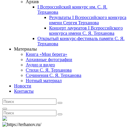
Архив
I Всероссийский конкурс им. С. Я.
Терханова
Результаты I Всероссийского конкурса
имени Сергея Терханова
Концерт лауреатов I Всероссийского
конкурса имени С. Я. Терханова
Открытый конкурс-фестиваль памяти С. Я.
Терханова
Материалы
Книга «Мои берега»
Архивные фотографии
Аудио и видео
Стихи С. Я. Терханова
Сочинения С. Я. Терханова
Нотный материал
Новости
Контакты
Search
Search
for:
Search
Search
Search
for: