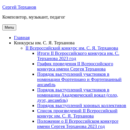
Skip
Сергей Терханов
to
Композитор, музыкант, педагог
content
Menu
Главная
Конкурсы им. С. Я. Терханова
II Всероссийский конкурс им. С. Я. Терханова
Итоги II Всероссийского конкурса им. С.
Терханова 2023 год
График проведения II Всероссийского
конкурса имени Сергея Терханова
Порядок выступлений участников в
номинации Фортепиано и Фортепианный
ансамбль
Порядок выступлений участников в
номинации Академический вокал (соло,
дуэт, ансамбль)
Порядок выступлений хоровых коллективов
Список произведений II Всероссийский
конкурс им. С. Я. Терханова
Положение о II Всероссийском конкурсе
имени Сергея Терханова 2023 год