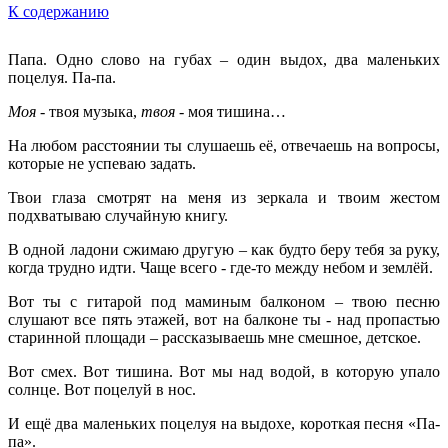
К содержанию
Папа. Одно слово на губах – один выдох, два маленьких
поцелуя. Па-па.
Моя
- твоя музыка,
твоя
- моя тишина…
На любом расстоянии ты слушаешь её, отвечаешь на вопросы,
которые не успеваю задать.
Твои глаза смотрят на меня из зеркала и твоим жестом
подхватываю случайную книгу.
В одной ладони сжимаю другую – как будто беру тебя за руку,
когда трудно идти. Чаще всего - где-то между небом и землёй.
Вот ты с гитарой под маминым балконом – твою песню
слушают все пять этажей, вот на балконе ты - над пропастью
старинной площади – рассказываешь мне смешное, детское.
Вот смех. Вот тишина. Вот мы над водой, в которую упало
солнце. Вот поцелуй в нос.
И ещё два маленьких поцелуя на выдохе, короткая песня «Па-
па».