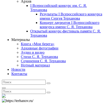
Архив
I Всероссийский конкурс им. С. Я.
Терханова
Результаты I Всероссийского конкурса
имени Сергея Терханова
Концерт лауреатов I Всероссийского
конкурса имени С. Я. Терханова
Открытый конкурс-фестиваль памяти С. Я.
Терханова
Материалы
Книга «Мои берега»
Архивные фотографии
Аудио и видео
Стихи С. Я. Терханова
Сочинения С. Я. Терханова
Нотный материал
Новости
Контакты
Search
Search
for:
Search
Search
Search
for: