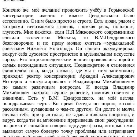
Конечно же, моё желание продолжить учёбу в Горьковской
консерватории именно в классе Цендровского было
естественно. С ним было просто и строго. Есть люди, рядом с
которыми невозможны фальшь, громкая речь, пошлость,
глупость. Мне кажется, если Н.Я.Мясковского современники
считали «совестью» Москвы, то В.М.Цендровского
безоговорочно и по праву можно считать «музыкальной
совестью» Нижнего Новгорода. Он словно аккумулировал
вокруг себя духовное пространство в музыкальном искусстве
города. Его энциклопедические знания проявлялись порой в
самых неожиданных ситуациях. Неоднократно я становился
свидетелем того, когда в класс, где мы с ним занимались,
приходил ректор консерватории Аркадий Александрович
Нестеров и консультировался с Владимиром Михайловичем
по самым различным вопросам. И всегда Владимир
Михайлович находил верное решение, помогая советом и
знаниями. Есть у В.М. Цендровского, на мой взгляд,
неподражаемая черта. Во время беседы он порою, казался
рассеянным, думающим о чем-то другом. Он долго и молча
слушал тебя, прикрыв глаза, не задавая никаких вопросов, и
вдруг, когда ты на мгновение прерываешь свои рассуждения,
негромко и спокойно говорит одну-две фразы, которые вмиг
выявляют самую болевую точку проблемы или затрагивают
центральный нерв всей твоей речевой конструкции, и она