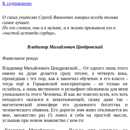
К содержанию
О своих учителях Сергей Яковлевич говорил всегда только
самое лучшее.
По его словам, они и в музыке, и в жизни призывали его к
«чистой исповеди сердца».
Владимир Михайлович Цендровский
Фамильное рондо
Владимир Михайлович Цендровский… От одного лишь этого
имени на душе делается сразу теплее, а четверть века,
прошедшая с тех пор, как я закончил обучение в его классе -
тогда ещё в Горьковской консерватории - не только не
ослабила, а лишь явственнее и рельефнее обозначила для меня
уникальность этого Человека. И как же повезло всем, кто хоть
ненадолго оказался в захватывающей, скажу даже так -
магнетической атмосфере его душевного богатства и
человеческого обаяния. Его дорогое имя живо откликается во
мне, множество раз (!) ловил я себя на простой мысли,
услышав при новом знакомстве с кем-то: