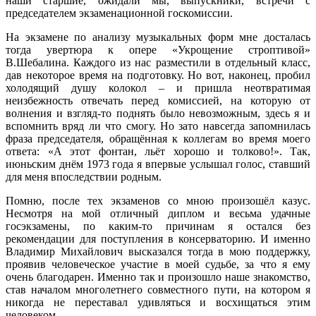
наши старшие, ожидали мы, выпускники, встречи с
председателем экзаменационной госкомиссии.
На экзамене по анализу музыкальных форм мне досталась
тогда увертюра к опере «Укрощение строптивой»
В.Шебалина. Каждого из нас разместили в отдельный класс,
дав некоторое время на подготовку. Но вот, наконец, пробил
холодящий душу колокол – и пришла неотвратимая
неизбежность отвечать перед комиссией, на которую от
волнения и взгляд-то поднять было невозможным, здесь я и
вспомнить вряд ли что смогу. Но зато навсегда запомнилась
фраза председателя, обращённая к коллегам во время моего
ответа: «А этот фонтан, льёт хорошо и толково!». Так,
июньским днём 1973 года я впервые услышал голос, ставший
для меня впоследствии родным.
Помню, после тех экзаменов со мною произошёл казус.
Несмотря на мой отличный диплом и весьма удачные
госэкзамены, по каким-то причинам я остался без
рекомендации для поступления в консерваторию. И именно
Владимир Михайлович высказался тогда в мою поддержку,
проявив человеческое участие в моей судьбе, за что я ему
очень благодарен. Именно так и произошло наше знакомство,
став началом многолетнего совместного пути, на котором я
никогда не переставал удивляться и восхищаться этим
человеком.