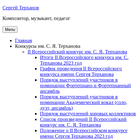
Skip
Сергей Терханов
to
Композитор, музыкант, педагог
content
Menu
Главная
Конкурсы им. С. Я. Терханова
II Всероссийский конкурс им. С. Я. Терханова
Итоги II Всероссийского конкурса им. С.
Терханова 2023 год
График проведения II Всероссийского
конкурса имени Сергея Терханова
Порядок выступлений участников в
номинации Фортепиано и Фортепианный
ансамбль
Порядок выступлений участников в
номинации Академический вокал (соло,
дуэт, ансамбль)
Порядок выступлений хоровых коллективов
Список произведений II Всероссийский
конкурс им. С. Я. Терханова
Положение о II Всероссийском конкурсе
имени Сергея Терханова 2023 год