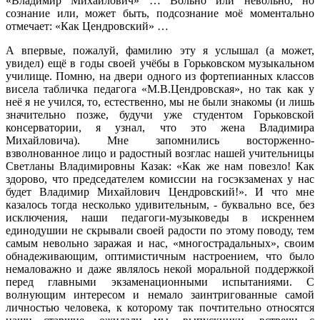
«Владимир Михайлович» … Вольно или невольно, но
сознание или, может быть, подсознание моё моментально
отмечает: «Как Цендровский» …
А впервые, пожалуй, фамилию эту я услышал (а может,
увидел) ещё в годы своей учёбы в Горьковском музыкальном
училище. Помню, на двери одного из фортепианных классов
висела табличка педагога «М.В.Цендровская», но так как у
неё я не учился, то, естественно, мы не были знакомы (и лишь
значительно позже, будучи уже студентом Горьковской
консерватории, я узнал, что это жена Владимира
Михайловича). Мне запомнились восторженно-
взволнованное лицо и радостный возглас нашей учительницы
Светланы Владимировны Казак: «Как же нам повезло! Как
здорово, что председателем комиссии на госэкзаменах у нас
будет Владимир Михайлович Цендровский!». И что мне
казалось тогда несколько удивительным, - буквально все, без
исключения, наши педагоги-музыковеды в искреннем
единодушии не скрывали своей радости по этому поводу, тем
самым невольно заражая и нас, «многострадальных», своим
обнадеживающим, оптимистичным настроением, что было
немаловажно и даже являлось некой моральной поддержкой
перед главными экзаменационными испытаниями. С
волнующим интересом и немало заинтригованные самой
личностью человека, к которому так почтительно относятся